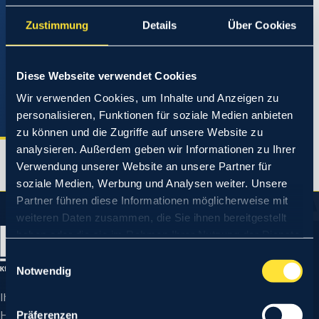
Jetzt Termin vereinbaren
Zustimmung
Details
Über Cookies
Transporter
-Gutachten und -Prüfungen – schnell,
neutral und kompetent. Buchen Sie online oder
rufen Sie uns an.
Diese Webseite verwendet Cookies
TERMIN BUCHEN →
Wir verwenden Cookies, um Inhalte und Anzeigen zu
personalisieren, Funktionen für soziale Medien anbieten
zu können und die Zugriffe auf unsere Website zu
analysieren. Außerdem geben wir Informationen zu Ihrer
Verwendung unserer Website an unsere Partner für
soziale Medien, Werbung und Analysen weiter. Unsere
Partner führen diese Informationen möglicherweise mit
weiteren Daten zusammen, die Sie ihnen bereitgestellt
haben oder die sie im Rahmen Ihrer Nutzung der Dienste
gesammelt haben.
Einwilligungsauswahl
Notwendig
Ihre erste Adresse für Kfz-Gutachten und Kfz-
Hauptuntersuchungen in Potsdam und anderen
Präferenzen