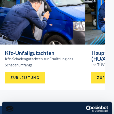
Kfz-Unfallgutachten
Haupt- &
(HU/AU)
Kfz-Schadengutachten zur Ermittlung des
Ihr TÜV-Term
Schadenumfangs
ZUR LEISTUNG
ZUR LEI