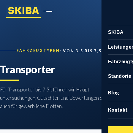
SKIBA
Übersicht
Leistunge
FAHRZEUGTYPEN
·
VON 3,5 BIS 7,5 T
Über uns
Gutachten
Fahrzeugt
Transporter
Team
Kfz-Unfal
Übersicht
Amtliche L
Standorte
Karriere
Kfz-Wert
PKW
Haupt- & 
Für Transporter bis 7,5 t führen wir Haupt­
Übersicht
Sonderleis
Blog
untersuchungen, Gutachten und Bewertungen durch –
Gutachten
Transporter
Änderung
Hauptstand
Gerichtsg
auch für gewerbliche Flotten.
Kontakt
Zustandsb
LKW
Einzelabn
Zweigstelle 
DGUV-Prü
Fahrzeug
Bus
H-Kennzei
Partnerstan
E-Auto B