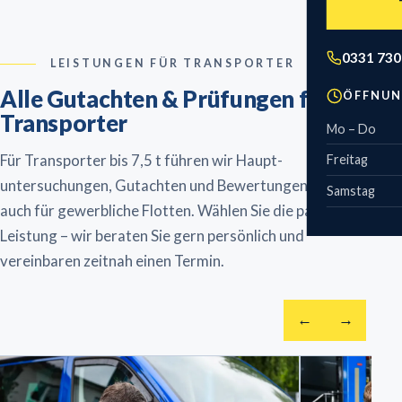
Technisch
Wohnmobil
Feinstaub
Zweirad 
Anhänger
Gebühren
Leistungs
0331 730
LEISTUNGEN FÜR
TRANSPORTER
Motorrad
Kostenvor
Alle Gutachten & Prüfungen für
ÖFFNUN
Fahrrad & E-
Transporter
Mo – Do
Sonderfahr
Für Transporter bis 7,5 t führen wir Haupt­
Freitag
untersuchungen, Gutachten und Bewertungen durch –
Samstag
auch für gewerbliche Flotten.
Wählen Sie die passende
Leistung – wir beraten Sie gern persönlich und
vereinbaren zeitnah einen Termin.
←
→