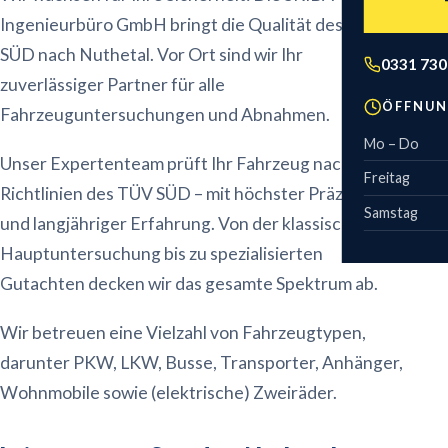
Technisch
Wohnmobil
Feinstaub
Zweirad 
Ingenieurbüro GmbH bringt die Qualität des TÜV
Anhänger
Gebühren
SÜD nach Nuthetal. Vor Ort sind wir Ihr
Leistungs
0331 730
zuverlässiger Partner für alle
Motorrad
Kostenvor
ÖFFNUN
Fahrzeuguntersuchungen und Abnahmen.
Fahrrad & E-
Mo – Do
Unser Expertenteam prüft Ihr Fahrzeug nach den
Sonderfahr
Freitag
Richtlinien des TÜV SÜD – mit höchster Präzision
Samstag
und langjähriger Erfahrung. Von der klassischen
Hauptuntersuchung bis zu spezialisierten
Gutachten decken wir das gesamte Spektrum ab.
Wir betreuen eine Vielzahl von Fahrzeugtypen,
darunter PKW, LKW, Busse, Transporter, Anhänger,
Wohnmobile sowie (elektrische) Zweiräder.