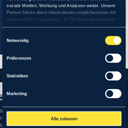
ANFAHRT PLANEN
soziale Medien, Werbung und Analysen weiter. Unsere
Partner führen diese Informationen möglicherweise mit
weiteren Daten zusammen, die Sie ihnen bereitgestellt
TERMIN BUCHEN →
haben oder die sie im Rahmen Ihrer Nutzung der Dienste
gesammelt haben.
Einwilligungsauswahl
Notwendig
0331 73083-202
Präferenzen
Statistiken
Marketing
Ihre erste Adresse für Kfz-Gutachten und Kfz-
Hauptuntersuchungen in Potsdam und anderen
Alle zulassen
Standorten.