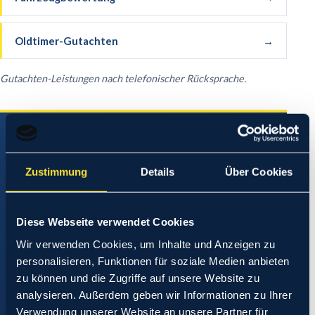
Oldtimer-Gutachten
→
Gutachten-Leistungen nach telefonischer Rücksprache.
ADRESSE & ÖFFNUNGSZEITEN
TÜV SÜD Prüfstützpunkt Nuthetal
Zustimmung
Details
Über Cookies
Arthur-Scheunert-Allee 4
14558
Nuthetal
Diese Webseite verwendet Cookies
Montag
08:30 – 13:30 Uhr
Wir verwenden Cookies, um Inhalte und Anzeigen zu
Mittwoch
13:00 – 17:00 Uhr
personalisieren, Funktionen für soziale Medien anbieten
zu können und die Zugriffe auf unsere Website zu
Freitag
08:30 – 13:30 Uhr
analysieren. Außerdem geben wir Informationen zu Ihrer
Verwendung unserer Website an unsere Partner für