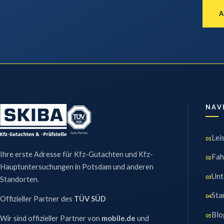
NAV
Lei
01
Ihre erste Adresse für Kfz-Gutachten und Kfz-
Fah
02
Hauptuntersuchungen in Potsdam und anderen
Unt
03
Standorten.
Sta
04
Offizieller Partner des
TÜV SÜD
Blo
05
Wir sind offizieller Partner von
mobile.de
und