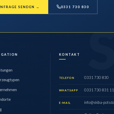
ANFRAGE SENDEN
→
0331 730 830
IGATION
KONTAKT
stungen
0331 730 830
TELEFON
rzeugtypen
ernehmen
0331 730 831 11
WHATSAPP
ndorte
info@skiba-potsd
E-MAIL
g