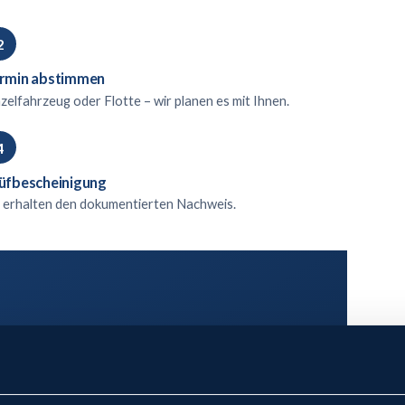
rmin abstimmen
nzelfahrzeug oder Flotte – wir planen es mit Ihnen.
üfbescheinigung
e erhalten den dokumentierten Nachweis.
ahren
ägt Verantwortung für deren Sicherheit. Die