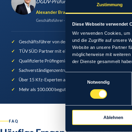
DGUV-Prüfung erfüllt diese Pflicht.
“
Zustimmung
Alexander Braunsdorf
Geschäftsführer · Öffentlich bestellter und vereidigter Kf
Diese Webseite verwendet 
Wir verwenden Cookies, um I
und die Zugriffe auf unsere 
Geschäftsführer von der IHK Potsdam öffentlich bestellt 
Website an unsere Partner fü
TÜV SÜD Partner mit eigener Kfz-Prüfstelle
möglicherweise mit weiteren
Qualifizierte Prüfingenieure und Kfz-Meister
der Dienste gesammelt habe
Sachverständigenzentrum in Potsdam seit 1991
Einwilligungsauswahl
Über 15 Kfz-Experten an zwei Standorten
Notwendig
Mehr als 100.000 begutachtete Fahrzeuge
Ablehnen
FAQ