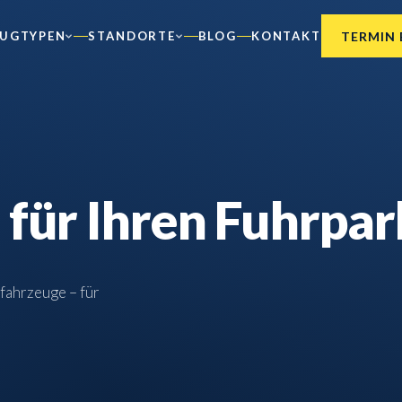
TERMIN
EUGTYPEN
STANDORTE
BLOG
KONTAKT
ür Ihren Fuhrpar
tfahrzeuge – für