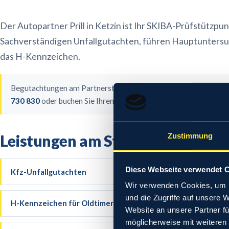
Der Autopartner Prill in Ketzin ist Ihr SKIBA-Prüfstützpun
Sachverständigen Unfallgutachten, führen Hauptunters
das H-Kennzeichen.
Begutachtungen am Partnerstandort finden nach Terminvereinbar
730 830
oder buchen Sie Ihren Termin direkt online.
Leistungen am Standort
Ketzin
Zustimmung
Diese Webseite verwendet 
Kfz-Unfallgutachten
→
Wir verwenden Cookies, um I
und die Zugriffe auf unsere 
H-Kennzeichen für Oldtimer
→
Website an unsere Partner fü
möglicherweise mit weiteren