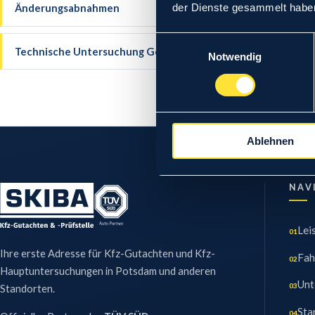
Änderungsabnahmen
→
der Dienste gesammelt habe
Einwilligungsauswahl
Technische Untersuchung Gebrauchtwagen
→
Notwendig
Ablehnen
NAV
Lei
01
Ihre erste Adresse für Kfz-Gutachten und Kfz-
Fah
02
Hauptuntersuchungen in Potsdam und anderen
Unt
03
Standorten.
Sta
04