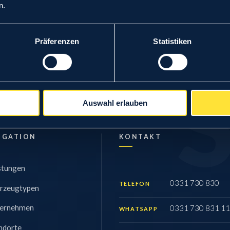
Kfz-Wertgutachten
→
n.
Zustandsbericht
→
Präferenzen
Statistiken
Auswahl erlauben
IGATION
KONTAKT
stungen
0331 730 830
TELEFON
rzeugtypen
ernehmen
0331 730 831 11
WHATSAPP
ndorte