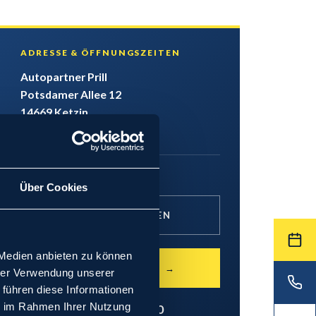
ADRESSE & ÖFFNUNGSZEITEN
Autopartner Prill
Potsdamer Allee 12
14669
Ketzin
Mo – Fr: 09:00 – 18:00 Uhr
033233 730330
Über Cookies
ANFAHRT PLANEN
 Medien anbieten zu können
TERMIN BUCHEN →
hrer Verwendung unserer
 führen diese Informationen
ie im Rahmen Ihrer Nutzung
0331 730 830