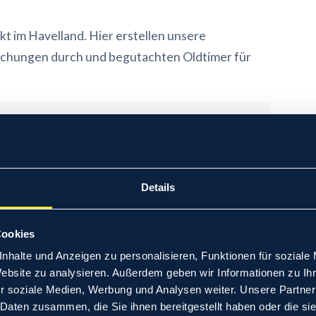
kt im Havelland. Hier erstellen unsere
uchungen durch und begutachten Oldtimer für
ung über SKIBA statt – rufen Sie uns an unter
0331
Details
Cookies
Haupt- & Abgasuntersuchung (HU/AU)
→
nhalte und Anzeigen zu personalisieren, Funktionen für soziale
Website zu analysieren. Außerdem geben wir Informationen zu I
Feinstaubplakette für Umweltzone
→
r soziale Medien, Werbung und Analysen weiter. Unsere Partner
 Daten zusammen, die Sie ihnen bereitgestellt haben oder die s