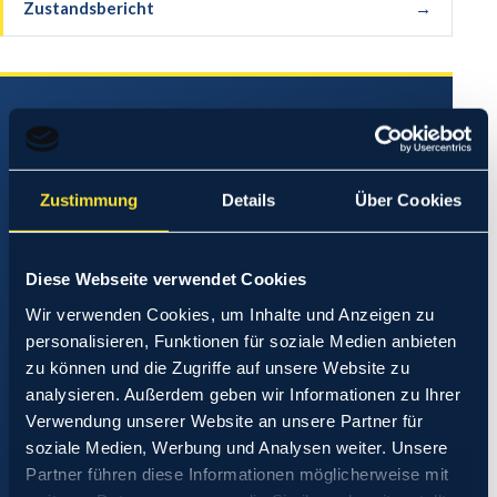
Zustandsbericht
→
ADRESSE & ÖFFNUNGSZEITEN
MD Kfz Meisterwerkstatt
Neue Dorfstraße 18
Zustimmung
Details
Über Cookies
14542
Werder (Havel)
Mo – Fr: 08:00 – 18:00 Uhr
Diese Webseite verwendet Cookies
03327 571164
Wir verwenden Cookies, um Inhalte und Anzeigen zu
personalisieren, Funktionen für soziale Medien anbieten
zu können und die Zugriffe auf unsere Website zu
ANFAHRT PLANEN
analysieren. Außerdem geben wir Informationen zu Ihrer
Verwendung unserer Website an unsere Partner für
soziale Medien, Werbung und Analysen weiter. Unsere
TERMIN BUCHEN →
Partner führen diese Informationen möglicherweise mit