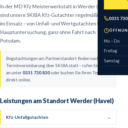
Technisch
Wohnmobil
Feinstaub
Zweirad 
In der MD Kfz Meisterwerkstatt in Werder (Havel)
Anhänger
sind unsere SKIBA Kfz-Gutachter regelmäßig für Sie
Gebühren
Leistungs
0331 730
im Einsatz – von Unfall- und Wertgutachten bis zur
Motorrad
Kostenvor
ÖFFNUN
Hauptuntersuchung, ganz ohne Fahrt nach
Fahrrad & E-
Potsdam.
Mo – Do
Sonderfahr
Freitag
Begutachtungen am Partnerstandort finden nach
Samstag
Terminvereinbarung über SKIBA statt – rufen Sie uns
an unter
0331 730 830
oder buchen Sie Ihren Termin
direkt online.
Leistungen am Standort
Werder (Havel)
Kfz-Unfallgutachten
→