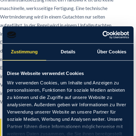
maschinelle, werksseitige Fertigung. Eine technische
Wertminderung wird in einem Gutachten nur selten
aufgeführt. In der Regel wird in einem Unfallgutachten
immer von einer merkantilen Wertminderung gesprochen.
Der häufigste Fall einer technischen Wertminderung ist der,
dass eine fachgerechte Reparatur wegen äußerer Umstände
Zustimmung
Details
Über Cookies
nicht möglich ist. Wenn zum Beispiel für ein Sonderfahrzeug
Ersatzteile nicht oder nicht zeitnah beschaffbar sind, kann
Diese Webseite verwendet Cookies
im Einzelfall der für den Geschädigten wie für die
Wir verwenden Cookies, um Inhalte und Anzeigen zu
Versicherung sinnvolle Weg darin bestehen, zu
personalisieren, Funktionen für soziale Medien anbieten
improvisieren und den Nachteil mit einer technischen
zu können und die Zugriffe auf unsere Website zu
Wertminderung auszugleichen.
analysieren. Außerdem geben wir Informationen zu Ihrer
Verwendung unserer Website an unsere Partner für
soziale Medien, Werbung und Analysen weiter. Unsere
Partner führen diese Informationen möglicherweise mit
weiteren Daten zusammen, die Sie ihnen bereitgestellt