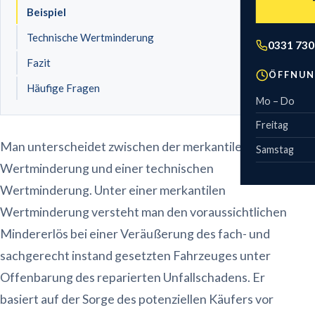
Technisch
Wohnmobil
Feinstaub
Beispiel
Zweirad 
Anhänger
Gebühren
Technische Wertminderung
Leistungs
0331 730
Motorrad
Fazit
Kostenvor
ÖFFNUN
Fahrrad & E-
Häufige Fragen
Mo – Do
Sonderfahr
Freitag
Man unterscheidet zwischen der merkantilen
Samstag
Wertminderung und einer technischen
Wertminderung. Unter einer merkantilen
Wertminderung versteht man den voraussichtlichen
Mindererlös bei einer Veräußerung des fach- und
sachgerecht instand gesetzten Fahrzeuges unter
Offenbarung des reparierten Unfallschadens. Er
basiert auf der Sorge des potenziellen Käufers vor