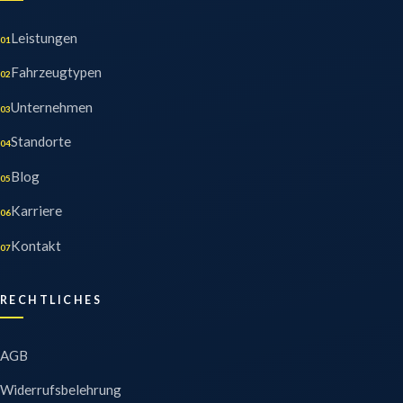
Leistungen
01
Fahrzeugtypen
02
Unternehmen
03
Standorte
04
Blog
05
Karriere
06
Kontakt
07
RECHTLICHES
AGB
Widerrufsbelehrung